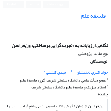
ورود به سامانه
ثبت نام
English
فلسفه علم
نگاهی ارزیابانه به «تجربه‌گرایی برساختی» ون‌فراسن
نوع مقاله : پژوهشی
نویسندگان
2
1
جواد اکبری تختمشلو
مهدی گلشنی
1
عضو هیأت علمی دانشگاه صنعتی شریف، گروه فلسفۀ علم
2
استاد فیزیک و فلسفۀ علم دانشگاه صنعتی شریف
چکیده
ون‌فراسن از زمان نگارش کتاب
تصویر علمی
واقع‌گرایی علمی را