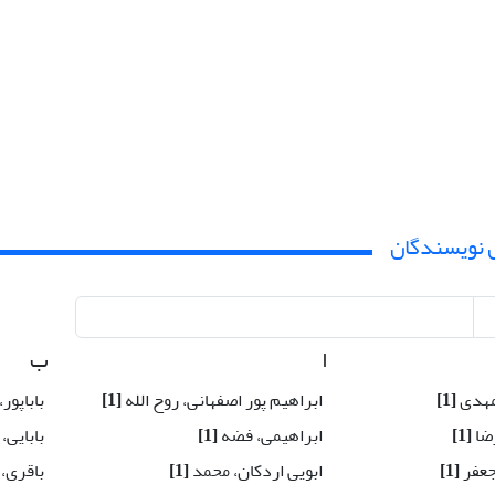
 نویسندگان
ا
ب
 مهدی
[1]
ابراهیم پور اصفهانی، روح الله
[1]
باباپور
رضا
[1]
ابراهیمی، فضه
[1]
بابایی،
جعفر
[1]
ابویی اردکان، محمد
[1]
باقری،