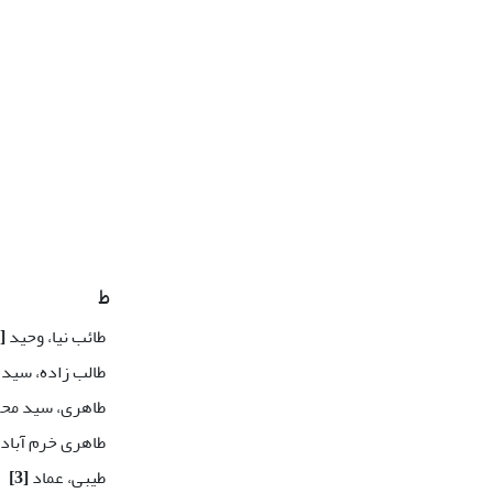
ط
طائب نیا، وحید
[1]
طالب زاده، سید
طاهری، سید مح
طاهری خرم آباد
طیبی، عماد
[3]