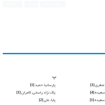
ورود به سامانه
ثبت نام
English
پ
، صغری
[1]
پارسانیا، حمید
[1]
 سعیده
[4]
پاک نژاد راسخی، کامران
[1]
 سعیده
[1]
پایا، علی
[2]