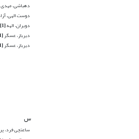
دهباشی، مهدی
دوست الهی، آزا
دویران، الهه
[1]
دیرباز، عسگر
[1]
دیرباز، عسگر
[1]
س
ساعتچی فرد، پر