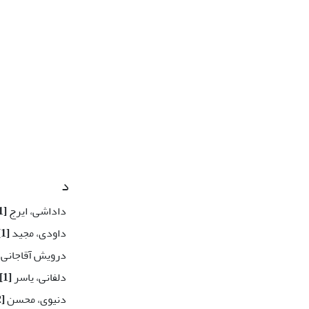
د
داداشی، ایرج
[1]
داودی، مجید
[1]
درویش آقاجانی،
دلفانی، یاسر
[1]
دنیوی، محسن
[2]