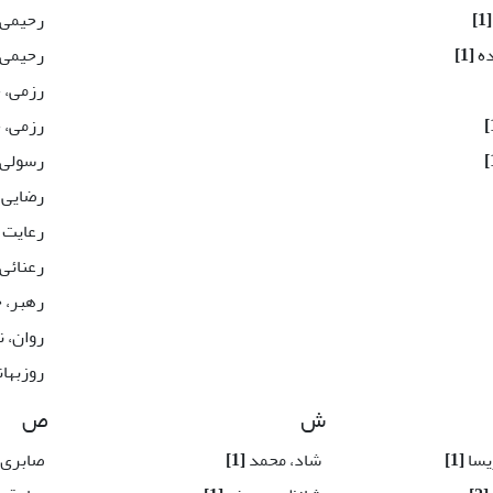
[1]
رحیمی،
ده
[1]
رحیمی،
رزمی، ح
رزمی، 
رسولی،
رضایی 
رعایت 
رعنائی
رهبر،
روان، ن
روزبها
ش
ص
یسا
[1]
شاد، محمد
[1]
صابری