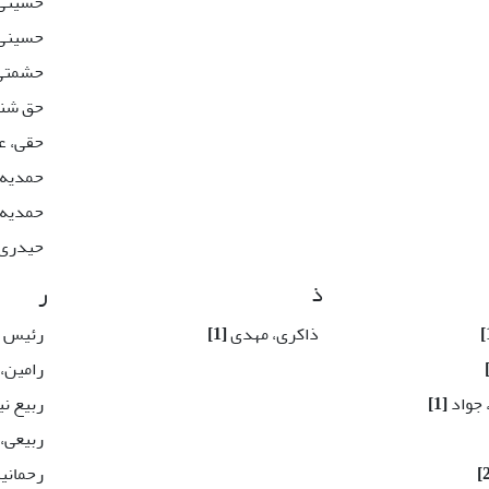
حسینی 
حسینی
حشمتی،
حق شنا
حقی، ع
حمدیه
حمدیه
حیدری 
ذ
ر
ذاکری، مهدی
[1]
رئیس س
رامین،
 جواد
[1]
ربیع نی
ربیعی، 
رحمانی