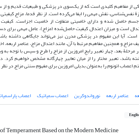
کی از مفاهیم کلیدی است که از یک‌سوی در پزشکی و طبیعیات قدیم و از
زۀ نفس‌شناسی، نقش مهمی را ایفا می‌کرده است. از نظر قدما، مزاج کیفیتی 
 جسم حاصل شده و دارای خاصیتی متفاوت از خاصیت اجزاست. کیفیت 
تدال است و میزانِ اعتدال کیفیت حاصل‌شده (مزاج)، عامل مهمی برای دست
است. آیا این مفهوم در پزشکی مدرن نیز می‌تواند جایگاهی داشته با
مزاج و همچنین مفاهیم مرتبط با آن، مانند اعتدال مزاج، عناصر اربعه، اخلاط 
ر مرحلۀ بعد، چهار تعبیر رایجِ امروزین از مزاج را طرح و سپس با توجه به و
ته باشد، تعبیر مختار را از میان تعابیر چهارگانه مشخص خواهیم کرد. در 
اعصاب اتونوم را به‌عنوان بدیلی امروزین برای مفهومِ سنتی مزاج در نظر
عه
عناصر اربعه
نورواندوکرین
اعصاب سمپاتیک
اعصاب پاراسمپات
Engli
 of Temperament Based on the Modern Medicine