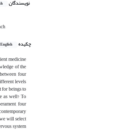
نویسندگان
sh
nch
چکیده
English
cient medicine
owledge of the
 between four
ifferent levels
 for beings to
e as well? To
perament, four
 contemporary
we will select
nervous system