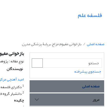
فلسفه علم
صفحه اصلی
بازخوانی مفهوم مزاج برپایۀ پزشکی مدرن
بازخوانی مفهو
نوع مقاله : پژو
نویسندگان
جستجوی پیشرفته
امید آهنچی مرکز
صفحه اصلی
1
دکترای فلسفه و 
2
دانشیار گروه ف
مرور
چکیده