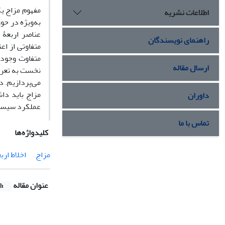
مفهوم مزاج ی
اطلاعات نشریه
به‌ویژه در حو
عناصر اربعۀ
راهنمای نویسندگان
متفاوتی از اع
متفاوت وجود 
ارسال مقاله
نخست به تعریف 
می‌پردازیم. د
مزاج باید داش
داوران
عملکرد سیستم 
تماس با ما
کلیدواژه‌ها
مزاج
اخلاط ارب
عنوان مقاله
sh