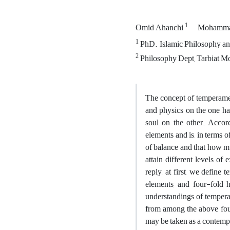
1
Omid Ahanchi
Mohamma
1
PhD., Islamic Philosophy an
2
Philosophy Dept, Tarbiat Mo
The concept of temperamen
and physics on the one han
soul on the other. Accord
elements and is, in terms of
of balance and that how mu
attain different levels o
reply, at first, we define
elements, and four-fold 
understandings of temperam
from among the above four
may be taken as a contempo