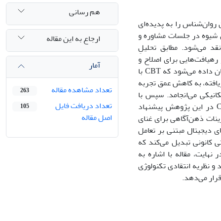
هم رسانی
 روان‌شناس را به پدیده‌ای
اختی-رفتاری (CBT) به‌عنوان رایج‌ترین شیوه در جلسات مشاوره و
ارجاع به این مقاله
قد می‌شود. مطابق تحلیلِ
یی برای فهم بهتر CBT فراهم می‌آورد و رهیافت‌هایی برای اصلاح و
آمار
ارتقای آن پیش می‌نهد. با اتکا به چارچوب نظری آلبرت برگمان، فیلسوف تکنولوژی، نشان داده‌ می‌شود که CBT با
یافته، به کاهش عمق تجربه
تعداد مشاهده مقاله
263
کانیکی می‌انجامد. سپس با
تعداد دریافت فایل
بهره‌گیری از مفهوم «اشیاء و فعالیت‌های کانونیِ» برگمان، راهکارهایی برای اصلاح CBT در این پژوهش پیشنهاد
105
اصل مقاله
ینات ذهن‌آگاهی برای غنای
ی ابزارهای دیجیتال مبتنی بر تعامل
به فعالیتی کانونی تبدیل می‌کند که
 نهایت، مقاله با اشاره به
و نظریه انتقادی تکنولوژی
قرار می‌دهد.