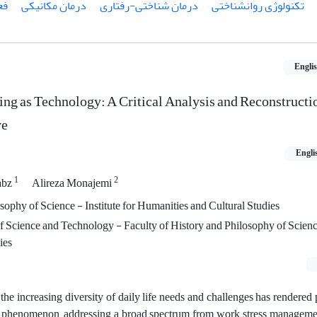
تکنولوژی روانشناختی
درمان شناختی-رفتاری
درمان مکانیکی
فع
Engli
ng as Technology: A Critical Analysis and Reconstructi
ve
Engli
1
2
abz
Alireza Monajemi
sophy of Science - Institute for Humanities and Cultural Studies
 Science and Technology - Faculty of History and Philosophy of Science 
ies
 the increasing diversity of daily life needs and challenges has rendered
d phenomenon, addressing a broad spectrum from work stress manageme