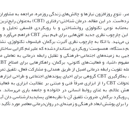
ر، تنوع روزافزون نیازها و چالش‌های زندگی روزمره، مراجعه به مشاوران
فراگیر بدل کرده‌است. در این مقاله، درمان شن
 به‌مثابه نوعی تکنولوژی روانشناختی و با رویکردی فلسفی تحلیل و ن
صورت‌گرفته، این چارچوب نظری جدید افق‌ها
ایم دستگاه» همسوست؛ رویکردی استانداردشده که علیرغم کارایی ساختار
وجهی به زمینه‌های اجتماعی-فرهنگی و تقلیل رابطه درمانی به تعاملی م
مله تقویت رابطه درمانی اصیل از طریق همدلی و مشارکت فعال، تلفیق تمر
تجربه زیسته، به‌کارگیری CBT گروهی برای احیای پیوندهای اجتماعی و طراح
معنادار. این تحولات CBT را از ابزاری صرفاً فنی و مبتنی بر عقلانیت ابزاری 
ش علائم، به غنای روابط انسانی در خانواده و جامعه یاری می‌رساند. در
رویکرد برگمان، ضرورت تلفیق آن با نظریه‌های پساپدیدارشناسی دان آید 
را برای پوشش ابعاد فرهنگی و زمینه‌ای در روان‌درمانی معاصر مورد تأکید 