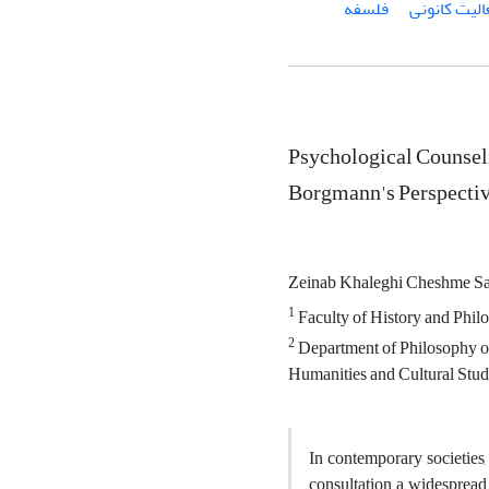
الیت کانونی
فلسفه
Psychological Counseli
Borgmann's Perspecti
Zeinab Khaleghi Cheshme S
1
Faculty of History and Philo
2
Department of Philosophy of
Humanities and Cultural Stud
In contemporary societies,
consultation a widesprea