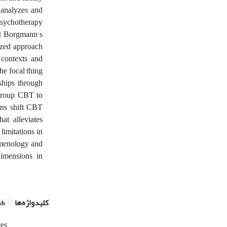
e analyzes and
psychotherapy
rt Borgmann's
ized approach
 contexts, and
he focal thing
nships through
g group CBT to
ions shift CBT
at alleviates
limitations in
omenology and
dimensions in
کلیدواژه‌ها
sh
ces