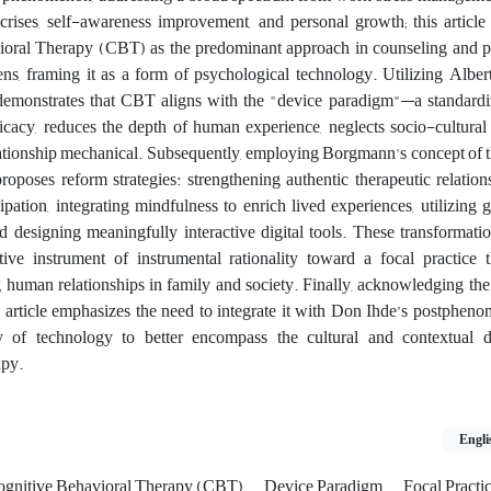
e crises, self-awareness improvement, and personal growth; this articl
vioral Therapy (CBT) as the predominant approach in counseling and 
ens, framing it as a form of psychological technology. Utilizing Albe
t demonstrates that CBT aligns with the "device paradigm"—a standard
fficacy, reduces the depth of human experience, neglects socio-cultural
lationship mechanical. Subsequently, employing Borgmann's concept of t
 proposes reform strategies: strengthening authentic therapeutic relatio
ipation, integrating mindfulness to enrich lived experiences, utilizin
nd designing meaningfully interactive digital tools. These transformat
ive instrument of instrumental rationality toward a focal practice th
human relationships in family and society. Finally, acknowledging the 
article emphasizes the need to integrate it with Don Ihde’s postphen
ry of technology to better encompass the cultural and contextual 
apy.
Engli
ognitive Behavioral Therapy (CBT)
Device Paradigm
Focal Practi