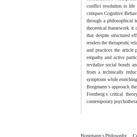
conflict resolution to lif
critiques Cognitive Beha
through a philosophical l
theoretical framework, i
that, despite structured e
renders the therapeutic re
and practices, the article
empathy and active partic
revitalize social bonds, a
from a technically reduct
symptoms while enriching 
Borgmann's approach, the 
Feenberg’s critical theo
contemporary psychother
Borgmann's Philosophy
C