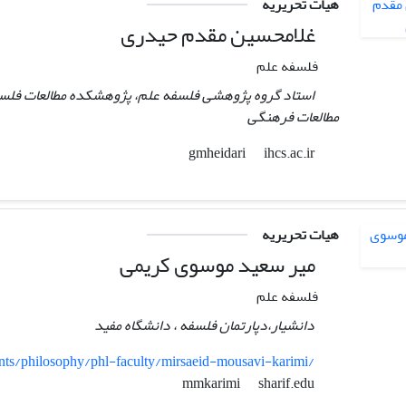
هیات تحریریه
غلامحسین مقدم حیدری
فلسفه علم
استاد گروه پژوهشی فلسفه علم، پژوهشکده مطالعات فلسفی
مطالعات فرهنگی
ihcs.ac.ir
gmheidari
هیات تحریریه
میر سعید موسوی کریمی
فلسفه علم
دانشیار،دپارتمان فلسفه ، دانشگاه مفید
ts/philosophy/phl-faculty/mirsaeid-mousavi-karimi/
sharif.edu
mmkarimi
.