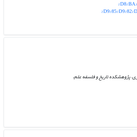
%D8%BA
%D9%85%D9%82%
ی، پژوهشکده تاریخ و فلسفه علم،