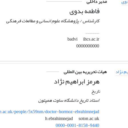
مدیر داخلی
فاطمه بدوی
کارشناس / پژوهشگاه علوم انسانی و مطالعات فرهنگی
............
ihcs.ac.ir
badvi
0000000000
هیات تحریریه بین المللی
هرمز ابراهیم نژاد
تاریخ
استاد تاریخ دانشگاه ساوت همپتون
.ac.uk/people/5x59nm/doctor-hormoz-ebrahimnejad
soton.ac.uk
h.ebrahimnejad
0000-0001-8158-9440