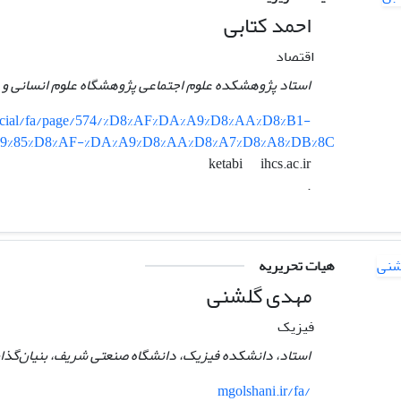
احمد کتابی
اقتصاد
استاد پژوهشکده علوم اجتماعی پژوهشگاه علوم انسانی و 
/social/fa/page/574/%D8%AF%DA%A9%D8%AA%D8%B1-
9%85%D8%AF-%DA%A9%D8%AA%D8%A7%D8%A8%DB%8C
ihcs.ac.ir
ketabi
.
هیات تحریریه
مهدی گلشنی
فیزیک
استاد، دانشکده فیزیک، دانشگاه صنعتی شریف، بنیان‌گذا
mgolshani.ir/fa/