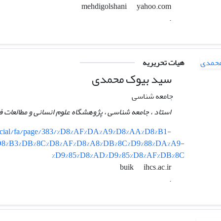
yahoo.com
mehdigolshani
.
هیات تحریریه
سید بیوک محمدی
جامعه شناسی
استاد ، جامعه شناسی ، پژوهشگاه‌ علوم‌ انسانی‌ و مطالعات‌ 
r/social/fa/page/383/%D8%AF%DA%A9%D8%AA%D8%B1-
D8%B3%DB%8C%D8%AF%D8%A8%DB%8C%D9%88%DA%A9-
%D9%85%D8%AD%D9%85%D8%AF%DB%8C
ihcs.ac.ir
buik
.