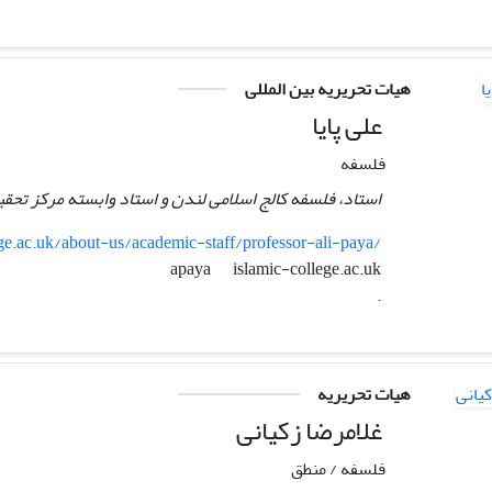
هیات تحریریه بین المللی
علی پایا
فلسفه
استاد، فلسفه کالج اسلامی لندن و استاد وابسته مرکز تح
ege.ac.uk/about-us/academic-staff/professor-ali-paya/
islamic-college.ac.uk
apaya
.
هیات تحریریه
غلامرضا زکیانی
فلسفه / منطق