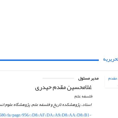
حریریه
مدیر مسئول
غلامحسین مقدم حیدری
فلسفه علم
استاد، پژوهشکده تاریخ و فلسفه علم، پژوهشگاه علوم انس
r/580/fa/page/956/%D8%AF%DA%A9%D8%AA%D8%B1-