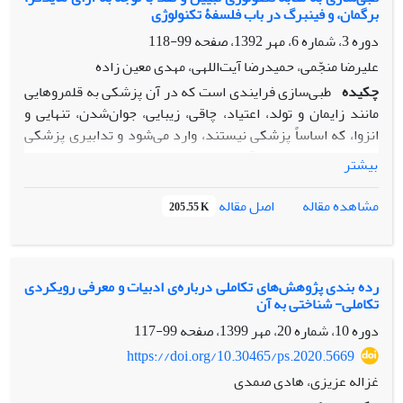
برگمان، و فینبرگ در باب فلسفۀ تکنولوژی
پشتیبانی می‌کند، باید کمّی باشد؛ که رویکرد کمّی، مستلزم
استفاده از اصول حساب احتمالات است. هدف از این مقاله، بررسی
دوره 3، شماره 6، مهر 1392، صفحه
99-118
چالش‌های نظریة تأیید به‌وسیلة رویکرد استاندارد بیزی است.
علیرضا منجّمی، حمیدرضا آیت‌اللهی، مهدی معین زاده
چکیده
طبی‌سازی فرایندی است که در آن پزشکی به قلمروهایی
مانند زایمان و تولد، اعتیاد، چاقی، زیبایی، جوان‌شدن، تنهایی و
انزوا، که اساساً پزشکی نیستند، وارد می‌شود و تدابیری پزشکی
برای اصلاح یا درمان آن‌ها ارائه می‌کند. دو تبیین‌ اصلی برای
بیشتر
طبی‌سازی ارائه شده است که می‌توان آن‌ها را به اختصار تبیین
مارکسیستی و تبیین کنترل اجتماعی نامید. این مقاله تلاش می‌کند
مشاهده مقاله
اصل مقاله
205.55 K
تا طبی‌سازی را از منظری جدید مورد مداقه قرار دهد. مدعای این
مقاله آن است که طبی‌سازی به مثابة تکنولوژی تبیین جامع‌تری از
این پدیده ارائه می‌کند. در این راستا آرای سه فیلسوف مهم
تکنولوژی، هایدگر، برگمان، و فینبرگ در تبیین طبی‌سازی به مثابة
رده بندی پژوهش‌های تکاملی درباره‌ی ادبیات و معرفی رویکردی
تکاملی- شناختی به آن
تکنولوژی مورد نقد و بررسی قرار خواهد گرفت.
دوره 10، شماره 20، مهر 1399، صفحه
99-117
https://doi.org/10.30465/ps.2020.5669
غزاله عزیزی، هادی صمدی