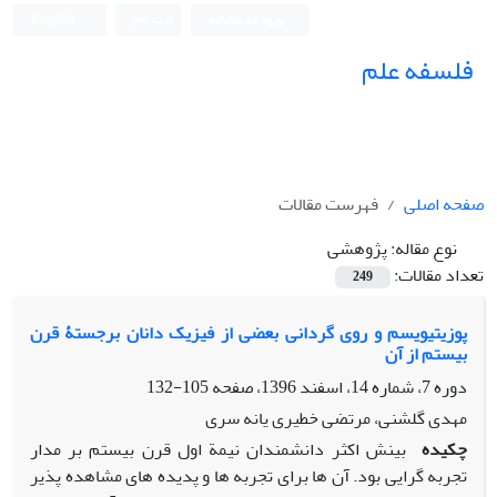
ورود به سامانه
ثبت نام
English
فلسفه علم
صفحه اصلی
فهرست مقالات
نوع مقاله:
پژوهشی
تعداد مقالات:
249
پوزیتیویسم و روی گردانی بعضی از فیزیک دانان برجستۀ قرن
بیستم از آن
دوره 7، شماره 14، اسفند 1396، صفحه
105-132
مهدی گلشنی، مرتضی خطیری یانه سری
چکیده
بینش اکثر دانشمندان نیمة اول قرن بیستم بر مدار
تجربه گرایی بود. آن ها برای تجربه ها و پدیده های مشاهده پذیر