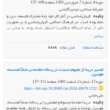
شناسی موردتوجه احزاب مارکسیستی قرار گرفت، روندصعود و
دوره 4، شماره 7، فروردین 1393، صفحه
109-137
افول سیطره اندیشه های تکاملی مارکسیستی را بر جامعه علمی
علیرضا سبحانی، مهدی گلشنی
ایرانی نظاره خواهیم می نماییم.
چکیده
کیهان‌شناسی در آغاز کار خود پایة مشترک فلسفه، دین، و
علم بوده است. در فرهنگ اسلامی، کیهان‌شناسی یا بر محوریت
خلق از عدم (دیدگاه متکلمین) استوار شده بوده، یا مبتنی بر
جهانی قدیم بوده است (دیدگاه فلاسفه)، و از مسئلة چندجهانی
بیشتر
غالباً ذکری به میان نیامده است. در اوایل دهة 1970، پس از ارائة
آن‌چه «اصل انسان‌محوری» نامیده می‌شود، ایدة چندجهانی وارد
مشاهده مقاله
اصل مقاله
314.6 K
حوزة کیهان‌شناسی شد. در میان متفکران مسلمان متقدم دو
نگرش، دربارة خلق عالم، وجود داشت؛ متکلمین معتقد به حدوث
زمانی، و فلاسفه غالباً معتقد به قدم زمانی بودند.
در خصوص یگانه‌بودن یا چندگانه‌بودن جهان خلق‌شده،
تفسیر دریدا از مفهوم «نسبت» در رساله «مقدمه بر منشأ هندسه»
هوسرل
دیدگاه‌های متفاوتی بین دانشمندان، فلاسفه، و علمای دینی
مسلمان وجود داشته است. ما در این‌جا دیدگاه‌های متفاوت برخی
دوره 13، شماره 2، اسفند 1402، صفحه
111-137
از متفکران مشهور مسلمان را، در مورد تعدد جهان‌ها بیان
https://doi.org/10.30465/ps.2024.48678.1722
می‌کنیم.
علی فتحی
.
چکیده
دریدا مقدمة مبسوط و مفصلی را بر رسالة «منشأ هندسة»
هوسرل نوشته و ضمن تفسیر این رساله به اجمال همة مفاهیم