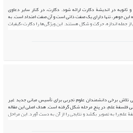
و ثانویه در اندیشة دکارت ارائه شود. دکارت، در کنار سایر دعاوی
این جوهر، تنها دارای یک صفت ذاتی است و آن صفت امتداد است. به
ز جمله اندازه، حرکت و شکل هستند. این ویژگی‌ها را دکارت «کیفیات
شتری برخوردار است، اما این وضوح گفتار و اندیشه در آراء او، ناظر به
گرا در باب کیفیات ثانویه بشمار می‌آورند. در این مقاله نیز تلاش
تلفی که از دیدگاه او ناظر به کیفیات ثانویه به عمل آمده، از تفاسیر
یات، در مقام یک واقع‌گرا دفاع شود.
 اصلی فلسفة علم، به مثابة یکی از شاخه‌های فلسفه، از 1890 در پی تلاش برخی دانشمندان علوم تجربی برای تأسیس مبانی جدید غیر
صلی فلسفة علم، در پنج مرحله شکل گرفته است. هدف اصلی این مقاله
 علم را به تصویر بکشد و نتایجی را از آن به دست آورد. این مراحل
نیوتن به وسیلة فیلسوفانی هم‌چون ماخ، پوانکاره، و دوئم چنان بازسازی می‌شود که امکان مداخلة
آن را منتفی می‌کند؛ 2. مرحلة بسط (1918-1935) که در آن پوزیتیویست‌های منطقی با تکیه‌بر سه اصل اساسی خودشان زمینه را برای