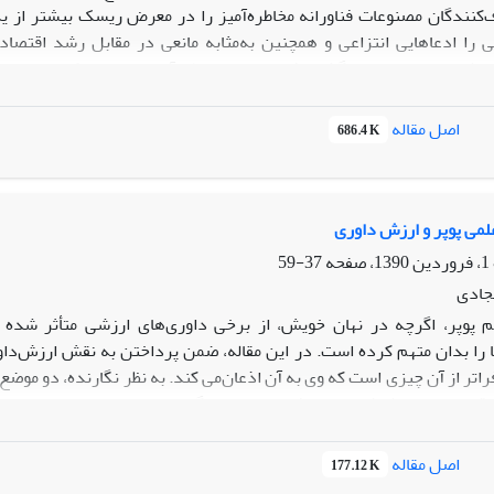
‌کنندگان مصنوعات
فناورانه مخاطره‌آمیز را در معرض ریسک بیشتر از یک 
ی را ادعاهایی انتزاعی و همچنین به‌مثابه مانعی در مقابل رشد اقتصاد
م ذینفعان در سیاست‌گذاری فناوری‌های مخاطره‌آمیز، بدون اینکه منجر به 
ظور
در
مقاله حاضر، یک
رویکرد سیاستی متناظر با نظریه فلسفی جان رالز
ر ایران و چالش‌های آن مورد بررسی واقع می‌شود.
اصل مقاله
686.4 K
می پوپر و ارزش داوری
37-59
جادی
م پوپر، اگر‌چه در نهان خویش، از برخی داوری‌های ارزشی متأثر شد
 را بدان متهم کرده است. در این مقاله، ضمن پرداختن به نقش ارزش‌داو
راتر از آن چیزی است که وی به آن اذعان‌می کند. به نظر نگارنده، دو مو
قاعده‌های روش‌شناسی، و فرایند انتخاب گزاره‌های پایه. از تحلیل این 
مثابة دانشمند ارزش‌داوری می‌کند»، و «پوپر هم خود به‌مثابة یک فیلسوف 
اصل مقاله
177.12 K