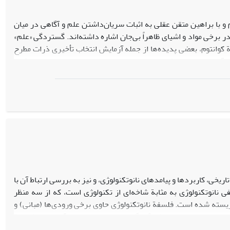
 و با براهین متقن عقلی به اثبات سریان‌داشتن علم و آگاهی در میان
 برخی مواد و اشیای ظاهراً بی‌جان اشاره داشته‌اند. گستردگی «علم»
کوانتوم، بعضی پدیده‌ها از جمله آزمایش انتخاب تأخیری ذرات مطرح
ا آن را انتخاب می‌کنند؛ همچنین، در بعضی از مدل‌های بدیل و رقیب
‌ها اشاره‌ای بر امکان شعورمندی ذرات فیزیکی دارند.
یخی، کاربردها و پیامدهای نانوتکنولوژی، و نیز به بررسی ارتباط آن با
نانوتکنولوژی به مثابة شاخه‌ای از تکنولوژی است، که از سه منظر
سته شده است. فلسفة نانوتکنولوژی حاوی برخی ورودی‌ها (مبانی) و
و هم به سبب ارتباط تنگاتنگ با علم نوین، برخی از آموزه‌های فلسفة