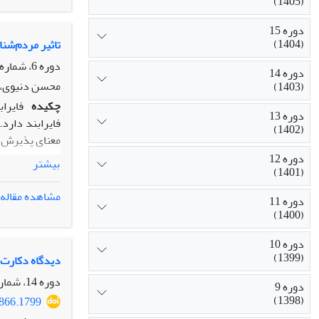
(1405)
دوره 15
(1404)
تاثیر مردم‌شن
دوره 6، شماره 11، فروردین 1395، صفحه
دوره 14
محسن دنیوی، 
(1403)
چکیده
فایراب
دوره 13
فایرابند دارد
(1402)
معنای پذیرش ضم
در این مقاله ض
دوره 12
بیشتر
(1401)
چگونه این یاف
تکیه بر مفاهی
مشاهده مقاله
دوره 11
(1400)
دوره 10
(1399)
دیدگاه دکارت د
دوره 14، شماره 2، بهمن 1403
دوره 9
(1398)
2866.1799