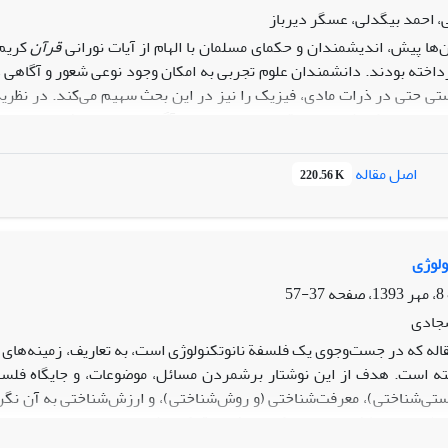
ی، احمد بیگدلی، عسگر دیرباز
ن‌ها پیش، اندیشمندان و حکمای مسلمان با الهام از آیات نورانی
قرآن
کریم
داخته بودند. دانشمندان علوم تجربی به امکان وجود نوعی شعور و آگاهی در
 حتی در ذرات مادی، فیزیک را نیز در این بحث سهیم می‌کند. در نظریة 
 می‌نماید که ذرات از موقعیت پیرامون خود آگاهی دارند و رفتار مناسب ب
نتوم (مدل بوهم ـ دوبروی)، موج راهنما یا میدان اطلاعات مطرح است که این
اصل مقاله
220.56 K
ولوژی
37-57
جادی
اله که در جست‌وجوی یک فلسفة نانوتکنولوژی است، به تعاریف، زمینه‌های تار
ه است. هدف از این نوشتار برشمردن مسائل، موضوعات، و جایگاه فلسفی 
تی‌شناختی)، معرفت‌شناختی (و روش‌شناختی)، و ارزش‌شناختی به آن نگری
 (پیامدهای) فلسفی است که هم فلسفة تکنولوژی به معنای عام را دربر دارد 
لوم خاص، به‌ویژه فلسفة فیزیک، را هم در‌بر گرفته است.