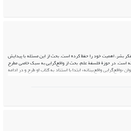
حلة کلاسیک (1935-1970) که در آن کار بازسازی منطقی علم، از طریق تجدید نظر پوپر و برخی پوزیتیویست‌های منطقی در
ه اصل اساسی مرحلة قبلی، تثبیت و تکمیل می‌شود؛ 4. مرحلة تاریخ‌گرایی (1960-1985) که در آن، تحت تأثیر آرای فایرابند و کوهن، به جای «منطق علم»، «بعد
ی‌گیرد؛ 5. مرحلة مدل‌سازی (1970-2000) که در آن، با افزایش تمایلات سمانتیکی و پراگماتیکی در علم، عبارت «مدل»، جانشین
تفکر بشر، اهمیت خود را حفظ کرده است. بحث از این مسئله با پیدایش
ته است. در حوزة فلسفة علم، بحث از واقع‌گرایی به سبک خاصی مطرح
«واقع‌گرایی واقع‌‌بینانه» ابتدا با استناد به کتاب او طرح و در ادامه