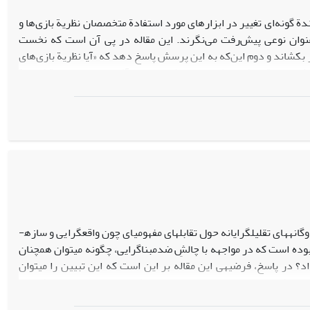
دة گونه‌ای تغییر در ابزارهای مورد استفادة متخصصان نظریة بازی‌ها و
‌عنوان نوعی پیش‌رفت می‌نگرند. این مقاله در پی آن است که نخست
ر بکشاند و دوم این‌که به این پرسش پاسخ دهد که «آیا نظریة بازی‌های
ش بر پایة رویکرد نظری و با تمرکز بر برخی آثار موجود در حوزة فلسفة
است. نتیجة مقاله قابل‌ تفکیک به دو ایدة به هم مرتبط است؛ نخست
ی، در چهارچوب رویکردهای خوش‌تعریف فلسفة علم قابل ‌تحلیل نیست؛
ار باشد.
­های تقلیل­گرایانه حول تقابل­های مفهومی­ای چون واقع­گرایی و سازه­
وده است که در مواجهه با چالشِ ضدمبناگرایی، چگونه می­توان همچنان
داد؟ در پاسخ، فرضیه­ی این مقاله بر این است که این تبیین را می­توان
 درکی عملی از امر معقول پایه­ریزی می­شود. محور این تبیین، تاکید بر
 اعتبار را می­توان بر آن استوار کرد: «رایزنانه بودن» یا گشودگی به