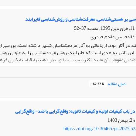
اسی بر هستی‌شناسی، معرفت‌شناسی و روش‌شناسی فایرابند
37-52
غلامحسین مقدم حیدری
ند در آثار خود، ارجاعاتی به آثار مردم­شناسان شهیر داشته است. بررسی این
. این تاثیر به حدی است که فایرابند، روش مردم­شناسی را به عنوان روش
نی مقومات آن مانند تکثر، نسبیت، تفاوت در ذهنیت­ها، قیاس­ناپذیری فرهنگ­
من بررسی ارجاعات فایرابند به مطالعات مردم­شناختی، نشان خواهیم داد که 
ته­ها را در فلسفه علم بازسازی نموده است. تلاش خواهیم کرد تا تاثیر م
م واقعیت، ذهنیت، زبان، مشاهده مشارکتی و ...نشان دهیم.
اصل مقاله
162.32 K
ر باب کیفیات اولیه و کیفیات ثانویه: واقع‌گرایی یا ضد- واقع‌گرایی
https://doi.org/10.30465/ps.2025.5