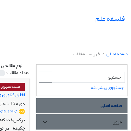
فلسفه علم
صفحه اصلی
فهرست مقالات
نوع مقاله:
پژ
تعداد مقالات:
جستجوی پیشرفته
فلسفه تکنولوژِّی
اخلاق فناوری 
دوره 15، شماره 1، شهریور 1404، صفحه
صفحه اصلی
2815.1797
نرگس قدمگاهی
مرور
چکیده
در تو