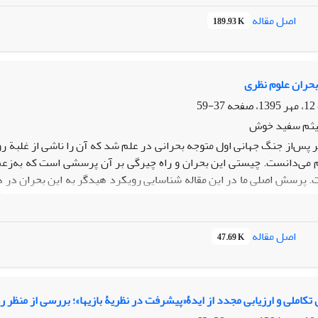
اصل مقاله
189.93 K
حران علوم نظری
37-59
یثم سفید خوش
پس‌از جنگ جهانی اول متوجه بحرانی در علم شد که آن ‌را ناشی از غلبة روی
می‌دانست. چیستی این بحران و راه چیرگی بر آن پرسشی است که به‌زعم 
 پرسش اصلی ما در این مقاله شناسایی رویکرد هیدگر به این بحران در دو
ستیوزمان
. در همین راستا بیان ‌می‌شود که چگونه یک نظریه از طریق زند
تمرکز عمده بر درس‌گفتارهای سال 1919 فرایبورگ تحقیق ش
پژوهش‌های علمی‌مان پدیده‌ها را در زیستـ بافتِ روزمره‌ مان معنادارمی‌کنیم
اصل مقاله
47.69 K
ز بافتِ معنا بخش‌شان درمی‌آوریم و آن‌ها را به‌ ‌مثابة چیزهایی نظری در
مواجهه‌ای پیشاـ نظری و اصیل نشئت گرفته است. در پایان با ارائة تفس
لی است.
 تکاملی و ارزیابی مجدد از ایدۀ«پیشرفت در نظریۀ بازی‏ها»؛ بررسی از منظر