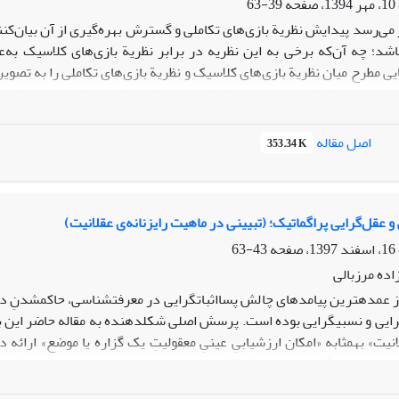
39-63
 می‌رسد پیدایش نظریة بازی‌های تکاملی و گسترش بهره‌گیری از آن بیان‌کنن
اشد؛ چه آن‌که برخی به این نظریه در برابر نظریة بازی‌های کلاسیک به
یی مطرح میان نظریة بازی‌های کلاسیک و نظریة بازی‌های تکاملی را به تصوی
وان نوعی پیش‌رفت در برابر با نظریة بازی‌های کلاسیک تلقی کرد؟» این پژوه
وش‌شناسیِ علمِ اقتصاد، تاریخ نظریة بازی‌ها و فلسفة علم صورت گرفته 
نظریة بازی‌های تکاملی و تداوم بهره‌گیری از آن در پژوهش‌های اقتصاد
اصل مقاله
353.34 K
 می‌آید تبیین‌های فایرابند و مک‌لاسکی در این موضوع از «روایی» بهتری برخورد
 عقل‌گرایی پراگماتیک؛ (تبیینی در ماهیت رایزنانه‌ی عقلانیت)
43-63
ده مرزبالی
عمده­ترین پیامدهای چالش پسااثبات­گرایی در معرفت­شناسی، حاکم­شدنِ دوگانه
­گرایی و نسبی­گرایی بوده است. پرسش اصلی شکل­دهنده به مقاله حاضر این ب
انیت» به­مثابه «امکان ارزشیابیِ عینیِ معقولیتِ یک گزاره یا موضع» ارائه 
خاصی از پراگماتیسم ارائه کرد که بر دریافتی عرفی (عقل­سلیمی) از واقعیت و
رایند عقلانیِ ارزیابیِ گزاره­های علمی یا مواضع هنجاری» است که اصل صدق/