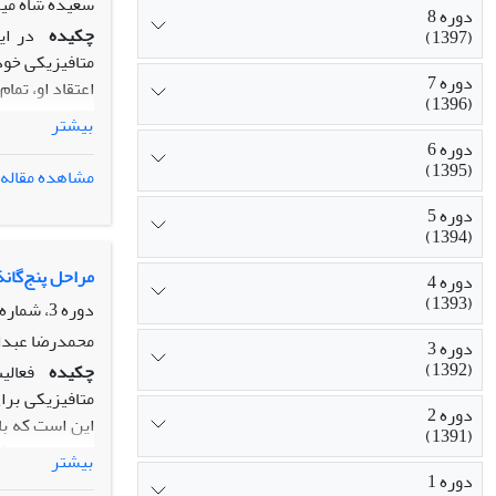
سعیده شاه میر
دوره 8
چکیده
در ای
(1397)
متافیزیکی خود
دوره 7
اعتقاد او، تم
(1396)
واقعی» ماده نا
بیشتر
کیفیات ثانویه
دوره 6
می‌شود، تا ضمن
(1395)
مشاهده مقاله
میانه و ضد- واق
دوره 5
(1394)
مراحل پنج‌گان
دوره 4
(1393)
دوره 3، شماره 5، فروردین 1392، صفحه
محمدرضا عبدال
دوره 3
(1392)
چکیده
متافیزیکی برا
دوره 2
این است که با
(1391)
بیشتر
دوره 1