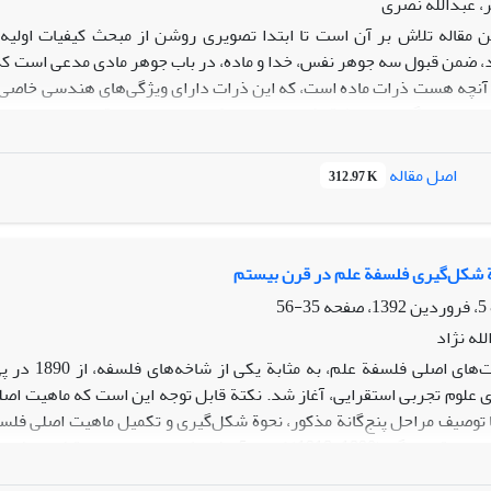
، عبدالله نصری
ن مقاله تلاش بر آن است تا ابتدا تصویری روشن از مبحث کیفیات اولیه 
، ضمن قبول سه جوهر نفس، خدا و ماده، در باب جوهر مادی مدعی است که 
ام آنچه هست ذرات ماده است، که این ذرات دارای ویژگی‌های هندسی خاصی ا
م می‌نهد. اگرچه اندیشة دکارت در باب «کیفیات اولیه یا واقعی» از وضوح بی
 موجود نیست. از همین روست که برخی شارحین دکارت، او را یک ضد- واقع‌
 ارائة دیدگاه دکارت در باب کیفیات و تقابل او با فلسفة مدرسی، تفاسیر مخ
اصل مقاله
312.97 K
ع‌گرایانه، شرح داده شود، و نهایتاً از او، با نظر به رهیافت لاکی در باب کیف
ة شکل‌گیری فلسفة علم در قرن بیستم
35-56
له نژاد
فعالیت‌های
ی علوم تجربی استقرایی، آغاز شد. نکتة قابل توجه این است که ماهیت ا
 توصیف مراحل پنج‌گانة مذکور، نحوة شکل‌گیری و تکمیل ماهیت اصلی فلسفة
عبارت‌اند از: 1. مرحلة بالندگی (1890-1918) که در آن فیزیک 
هرگونه نگاه متافیزیکی در 