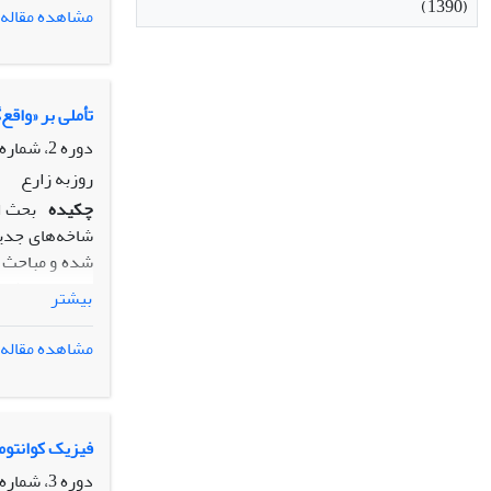
(1390)
مشاهده مقاله
عبارت «نظریه»
تأملی بر «واقع‌
دوره 2، شماره 4، مهر 1391، صفحه
روزبه زارع
چکیده
بحث ا
شاخه‌های جدید
شده و مباحث گو
بررسی می‌شود
بیشتر
مشاهده مقاله
فیزیک کوانتوم
دوره 3، شماره 6، مهر 1392، صفحه